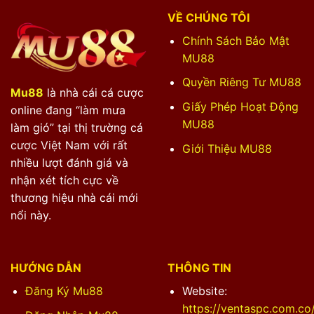
hơn.
VỀ CHÚNG TÔI
Chính Sách Bảo Mật
Các Chuyên Mục Giải Trí Nổi Bật Tại
MU88
MU88
Quyền Riêng Tư MU88
Không chỉ tập trung vào một sản phẩm duy nhất,
Mu88
là nhà cái cá cược
nền tảng này phát triển nhiều chuyên mục đáp ứng
Giấy Phép Hoạt Động
online đang “làm mưa
nhu cầu của từng nhóm người chơi.
MU88
làm gió” tại thị trường cá
cược Việt Nam với rất
Giới Thiệu MU88
Cá cược thể thao sôi động
nhiều lượt đánh giá và
Người dùng có thể theo dõi các giải đấu bóng đá,
nhận xét tích cực về
bóng rổ, tennis và nhiều bộ môn quốc tế với hệ
thương hiệu nhà cái mới
thống kèo đa dạng.
nổi này.
Casino trực tuyến chân thực
Casino live mang đến trải nghiệm tương tác trực
HƯỚNG DẪN
THÔNG TIN
tiếp với các bàn chơi phổ biến như Baccarat,
Đăng Ký Mu88
Website:
Roulette và Blackjack.
https://ventaspc.com.co