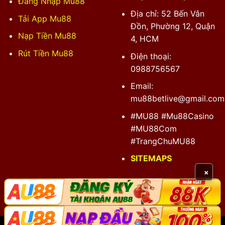
Đăng Nhập Mu88
Địa chỉ: 52 Bến Vân
Game bài, nổ hũ và bắn cá hấp dẫn
Tải App Mu88
Đồn, Phường 12, Quận
Kho trò chơi được cập nhật thường xuyên với nhiều
Nạp Tiền Mu88
4, HCM
chủ đề mới, giao diện sinh động và nhịp chơi linh
Rút Tiền Mu88
hoạt.
Điện thoại:
0988756567
Trải Nghiệm Hội Viên Và Chương Trình
Email:
Ưu Đãi Hấp Dẫn
mu88betlive@gmail.com
MU88 không chỉ chú trọng vào sản phẩm mà còn
#MU88 #Mu88Casino
đầu tư mạnh vào trải nghiệm người dùng.
#MU88Com
#TrangChuMU88
Đăng ký tài khoản nhanh chóng
SITEMAPS
Người chơi chỉ cần vài phút để hoàn tất thông tin và
kích hoạt tài khoản.
×
Nhiều chương trình ưu đãi dành cho hội viên
Hệ thống thường xuyên triển khai các sự kiện dành
cho thành viên mới, thưởng nạp và chương trình tri